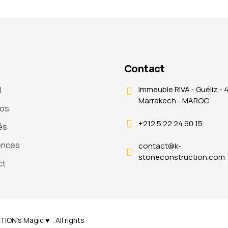
Contact
Immeuble RIVA - Guéliz - 
l
Marrakech - MAROC
pos
+212 5 22 24 90 15
és
ences
contact@k-
stoneconstruction.com
ct
TION’s
Magic ♥
. All rights