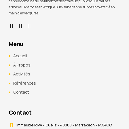
dans le domaine du bâtiment et des travaux publics qui à fait ses
armes au Maroc et en Afrique Sub-saharienne sur des projets clé en
main d’envergures.
Menu
Accueil
À Propos
Activités
Références
Contact
Contact
Immeuble RIVA - Guéliz - 40000 - Marrakech - MAROC